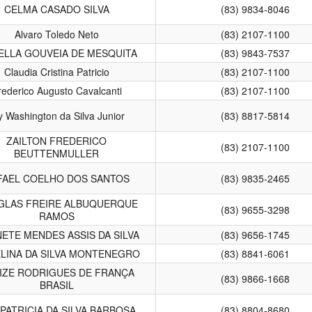
CELMA CASADO SILVA
(83) 9834-8046
Alvaro Toledo Neto
(83) 2107-1100
ELLA GOUVEIA DE MESQUITA
(83) 9843-7537
Claudia Cristina Patricio
(83) 2107-1100
rederico Augusto Cavalcanti
(83) 2107-1100
y Washington da Silva Junior
(83) 8817-5814
ZAILTON FREDERICO
(83) 2107-1100
BEUTTENMULLER
FAEL COELHO DOS SANTOS
(83) 9835-2465
GLAS FREIRE ALBUQUERQUE
(83) 9655-3298
RAMOS
NETE MENDES ASSIS DA SILVA
(83) 9656-1745
LINA DA SILVA MONTENEGRO
(83) 8841-6061
IZE RODRIGUES DE FRANÇA
(83) 9866-1668
BRASIL
PATRICIA DA SILVA BARBOSA
(83) 8804-8680