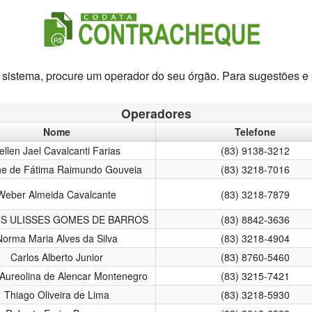
 sistema, procure um operador do seu órgão. Para sugestões e 
Operadores
Nome
Telefone
ellen Jael Cavalcanti Farias
(83) 9138-3212
ne de Fátima Raimundo Gouveia
(83) 3218-7016
Weber Almeida Cavalcante
(83) 3218-7879
S ULISSES GOMES DE BARROS
(83) 8842-3636
Norma Maria Alves da Silva
(83) 3218-4904
Carlos Alberto Junior
(83) 8760-5460
Aureolina de Alencar Montenegro
(83) 3215-7421
Thiago Oliveira de Lima
(83) 3218-5930