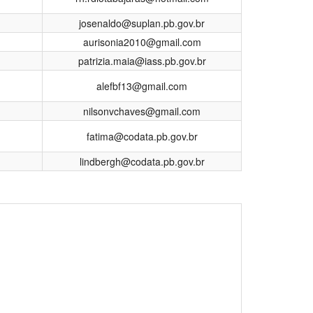
josenaldo@suplan.pb.gov.br
aurisonia2010@gmail.com
patrizia.maia@iass.pb.gov.br
alefbf13@gmail.com
nilsonvchaves@gmail.com
fatima@codata.pb.gov.br
lindbergh@codata.pb.gov.br