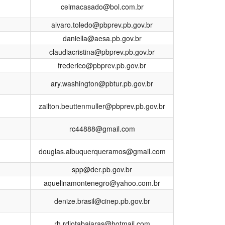
celmacasado@bol.com.br
alvaro.toledo@pbprev.pb.gov.br
daniella@aesa.pb.gov.br
claudiacristina@pbprev.pb.gov.br
frederico@pbprev.pb.gov.br
ary.washington@pbtur.pb.gov.br
zailton.beuttenmuller@pbprev.pb.gov.br
rc44888@gmail.com
douglas.albuquerqueramos@gmail.com
spp@der.pb.gov.br
aquelinamontenegro@yahoo.com.br
denize.brasil@cinep.pb.gov.br
rh.rdiotabajaras@hotmail.com