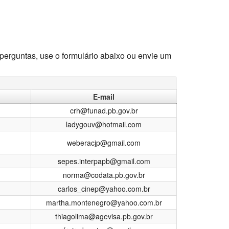
perguntas, use o formulário abaixo ou envie um
E-mail
crh@funad.pb.gov.br
ladygouv@hotmail.com
weberacjp@gmail.com
sepes.interpapb@gmail.com
norma@codata.pb.gov.br
carlos_cinep@yahoo.com.br
martha.montenegro@yahoo.com.br
thiagolima@agevisa.pb.gov.br