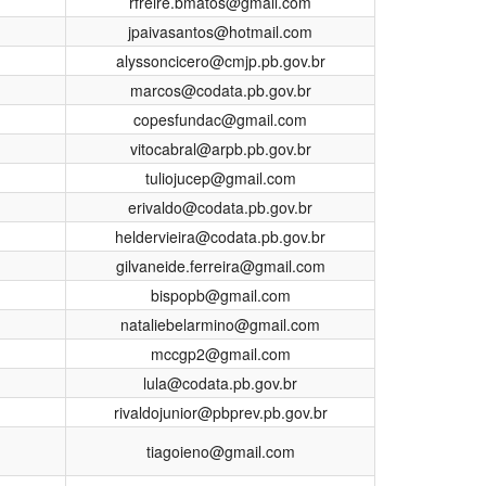
rfreire.bmatos@gmail.com
jpaivasantos@hotmail.com
alyssoncicero@cmjp.pb.gov.br
marcos@codata.pb.gov.br
copesfundac@gmail.com
vitocabral@arpb.pb.gov.br
tuliojucep@gmail.com
erivaldo@codata.pb.gov.br
heldervieira@codata.pb.gov.br
gilvaneide.ferreira@gmail.com
bispopb@gmail.com
nataliebelarmino@gmail.com
mccgp2@gmail.com
lula@codata.pb.gov.br
rivaldojunior@pbprev.pb.gov.br
tiagoieno@gmail.com