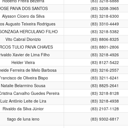
Roberto Freira Bezerra
(83) 3218-6888
JOSE PAIVA DOS SANTOS
(83) 3208-3965
Alysson Cícero da Silva
(83) 3218-6300
os Augusto Teixeira Rodrigues
(83) 3310-4449
 GONZAGA HERCULANO FILHO
(83) 3218-5382
Vito Cabral Dionizio
(83) 8806-8325
RCOS TULIO PAIVA CHAVES
(83) 8801-2806
rivaldo Xavier de Lima Filho
(83) 3218-4926
Helder Vieira
(83) 8127-5422
neide Ferreira de Melo Barbosa
(83) 3216-2557
Francisco de Oliveira Bispo
(83) 3211-6241
Natalie Belarmino Sousa
(83) 8825-2641
Cristina Carvalho Guedes Pereira
(83) 3218-8128
Luiz Antônio Leite de Lira
(83) 3218-4938
Rivaldo da Silva Júnior
(83) 2107-1128
tiago de luna ieno
(83) 9302-6817